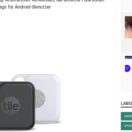
rtags für Android-Benutzer
LABE
AND
IPH