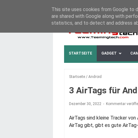
This site uses cookies from Google to de
ABOUT
CONTACT US
DISCLAIMER
are shared with Google along with perfo
statistics, and to detect and address a
STARTSEITE
GADGET
CA
Startseite
/
Android
3 AirTags für And
Dezember 30, 2022
Kommentar veröffe
AirTags sind kleine Tracker von
AirTag gibt, gibt es gute AirTa