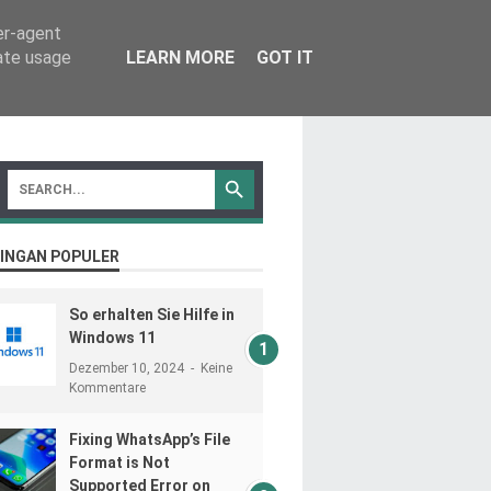
er-agent
rate usage
LEARN MORE
GOT IT
INGAN POPULER
So erhalten Sie Hilfe in
Windows 11
Dezember 10, 2024
Keine
Kommentare
Fixing WhatsApp’s File
Format is Not
Supported Error on