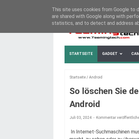
This site uses cookies from Google to de
ABOUT
CONTACT US
DISCLAIMER
are shared with Google along with perfo
statistics, and to detect and address a
STARTSEITE
GADGET
CA
Startseite
/
Android
So löschen Sie d
Android
Juli 03, 2024
Kommentar veröffentlich
In Internet-Suchmaschinen muss