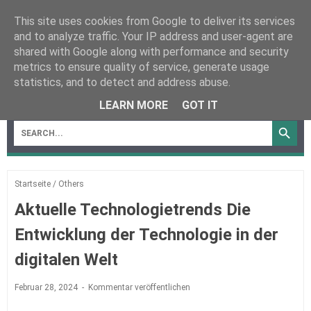
This site uses cookies from Google to deliver its services
and to analyze traffic. Your IP address and user-agent are
shared with Google along with performance and security
metrics to ensure quality of service, generate usage
statistics, and to detect and address abuse.
MENU
LEARN MORE
GOT IT
Startseite
/
Others
Aktuelle Technologietrends Die
Entwicklung der Technologie in der
digitalen Welt
Februar 28, 2024
Kommentar veröffentlichen